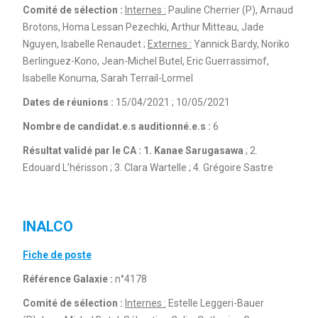
Comité de sélection :
Internes :
Pauline Cherrier (P), Arnaud
Brotons, Homa Lessan Pezechki, Arthur Mitteau, Jade
Nguyen, Isabelle Renaudet ;
Externes :
Yannick Bardy, Noriko
Berlinguez-Kono, Jean-Michel Butel, Eric Guerrassimof,
Isabelle Konuma, Sarah Terrail-Lormel
Dates de réunions :
15/04/2021 ; 10/05/2021
Nombre de candidat.e.s auditionné.e.s :
6
Résultat validé par le CA :
1. Kanae Sarugasawa
; 2.
Edouard L’hérisson ; 3. Clara Wartelle ; 4. Grégoire Sastre
INALCO
Fiche de poste
Référence Galaxie :
n°4178
Comité de sélection :
Internes :
Estelle Leggeri-Bauer