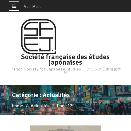
Main Menu
Skip
to
content
Société française des études
japonaises
French Society for Japanese Studies – フランス日本研究学
会
Catégorie :
Actualités
Home
Actualités
Page 129