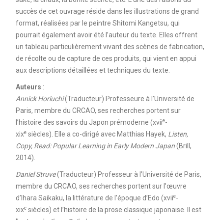
succès de cet ouvrage réside dans les illustrations de grand
format, réalisées par le peintre Shitomi Kangetsu, qui
pourrait également avoir été l’auteur du texte. Elles offrent
un tableau particulièrement vivant des scènes de fabrication,
de récolte ou de capture de ces produits, qui vient en appui
aux descriptions détaillées et techniques du texte.
Auteurs
:
Annick Horiuchi
(Traducteur) Professeure à l’Université de
Paris, membre du CRCAO, ses recherches portent sur
e
l’histoire des savoirs du Japon prémoderne (xvii
-
e
xix
siècles). Elle a co-dirigé avec Matthias Hayek,
Listen,
Copy, Read: Popular Learning in Early Modern Japan
(Brill,
2014).
Daniel Struve
(Traducteur) Professeur à l’Université de Paris,
membre du CRCAO, ses recherches portent sur l’œuvre
e
d’Ihara Saikaku, la littérature de l’époque d’Edo (xvii
-
e
xix
siècles) et l’histoire de la prose classique japonaise. Il est