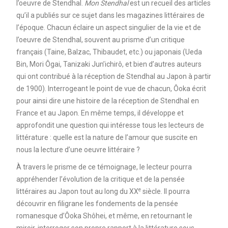
l’oeuvre de Stendhal.
Mon Stendhal
est un recueil des articles
qu’il a publiés sur ce sujet dans les magazines littéraires de
l’époque. Chacun éclaire un aspect singulier de la vie et de
l’oeuvre de Stendhal, souvent au prisme d’un critique
français (Taine, Balzac, Thibaudet, etc.) ou japonais (Ueda
Bin, Mori Ôgai, Tanizaki Jun’ichirô, et bien d’autres auteurs
qui ont contribué à la réception de Stendhal au Japon à partir
de 1900). Interrogeant le point de vue de chacun, Ôoka écrit
pour ainsi dire une histoire de la réception de Stendhal en
France et au Japon. En même temps, il développe et
approfondit une question qui intéresse tous les lecteurs de
littérature : quelle est la nature de l’amour que suscite en
nous la lecture d’une oeuvre littéraire ?
À travers le prisme de ce témoignage, le lecteur pourra
appréhender l’évolution de la critique et de la pensée
e
littéraires au Japon tout au long du XX
siècle. Il pourra
découvrir en filigrane les fondements de la pensée
romanesque d’Ôoka Shôhei, et même, en retournant le
miroir, interroger son propre rapport à la littérature sous