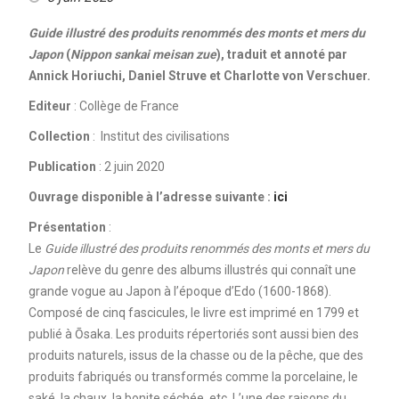
Guide illustré des produits renommés des monts et mers du
Japon
(
Nippon sankai meisan zue
), traduit et annoté par
Annick Horiuchi, Daniel Struve et Charlotte von Verschuer.
Editeur
: Collège de France
Collection
: Institut des civilisations
Publication
: 2 juin 2020
Ouvrage disponible à l’adresse suivante :
ici
Présentation
:
Le
Guide illustré des produits renommés des monts et mers du
Japon
relève du genre des albums illustrés qui connaît une
grande vogue au Japon à l’époque d’Edo (1600-1868).
Composé de cinq fascicules, le livre est imprimé en 1799 et
publié à Ōsaka. Les produits répertoriés sont aussi bien des
produits naturels, issus de la chasse ou de la pêche, que des
produits fabriqués ou transformés comme la porcelaine, le
saké, la chaux, la bonite séchée, etc. L’une des raisons du