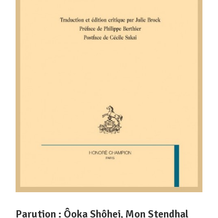
Parution : Ôoka Shôhei, Mon Stendhal