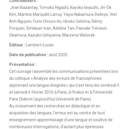
Contributeurs :
Jean Bazantay, Tomoko Higashi, Kayoko Iwauchi, Jin-Ok
Kim, Martine Marquilló Larruy, Yayoi Nakamura-Delloye, Viet
Anh Nguyen, Fumi Omuro-Ito, Hiroko Oshima, Rémy
Porquier, Smilauer Ivan, Adeline Tan, Pascale Trévisiol-
Okamura, Kazuko Ushiyama, Marzena Watorek
Éditeur :
Lambert-Lucas
Date de publication :
août 2020
Présentation :
Cet ouvrage rassemble les communications présentées lors
du colloque « Analyse des erreurs de francophones
apprenant une langue éloignée » qui s’est tenu les vendredi 5
et samedi 6 février 2016 à Paris, à l’Inalco et à l’Université
Paris Diderot (aujourd’hui Université de Paris).
Au croisement des recherches en didactique et en
acquisition des langues, l’erreur est au centre de tout
enseignement-apprentissage d’une langue et soulève de
nombreuses interrogations, d’autant plus épineuses