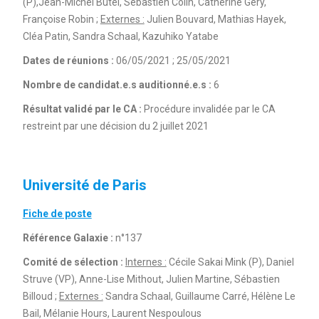
(P),Jean-Michel Butel, Sébastien Colin, Catherine Gery,
Françoise Robin ;
Externes :
Julien Bouvard, Mathias Hayek,
Cléa Patin, Sandra Schaal, Kazuhiko Yatabe
Dates de réunions :
06/05/2021 ; 25/05/2021
Nombre de candidat.e.s auditionné.e.s :
6
Résultat validé par le CA :
Procédure invalidée par le CA
restreint par une décision du 2 juillet 2021
Université de Paris
Fiche de poste
Référence Galaxie :
n°137
Comité de sélection :
Internes :
Cécile Sakai Mink (P), Daniel
Struve (VP), Anne-Lise Mithout, Julien Martine, Sébastien
Billoud ;
Externes :
Sandra Schaal, Guillaume Carré, Hélène Le
Bail, Mélanie Hours, Laurent Nespoulous