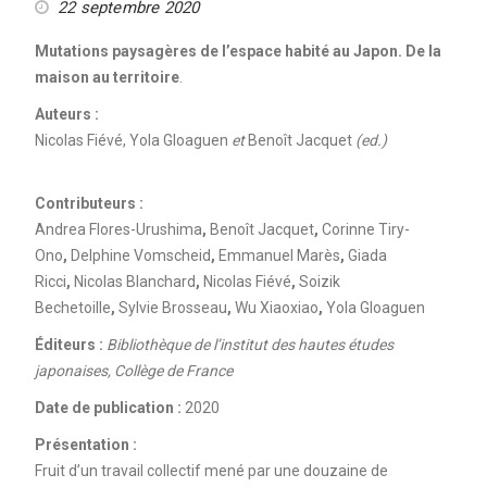
22 septembre 2020
Mutations paysagères de l’espace habité au Japon. De la
maison au territoire
.
Auteurs :
Nicolas Fiévé, Yola Gloaguen
et
Benoît Jacquet
(ed.)
Contributeurs :
Andrea Flores-Urushima
,
Benoît Jacquet
,
Corinne Tiry-
Ono
,
Delphine Vomscheid
,
Emmanuel Marès
,
Giada
Ricci
,
Nicolas Blanchard
,
Nicolas Fiévé
,
Soizik
Bechetoille
,
Sylvie Brosseau
,
Wu Xiaoxiao
,
Yola Gloaguen
Éditeurs :
Bibliothèque de l’institut des hautes études
japonaises, Collège de France
Date de publication :
2020
Présentation :
Fruit d’un travail collectif mené par une douzaine de