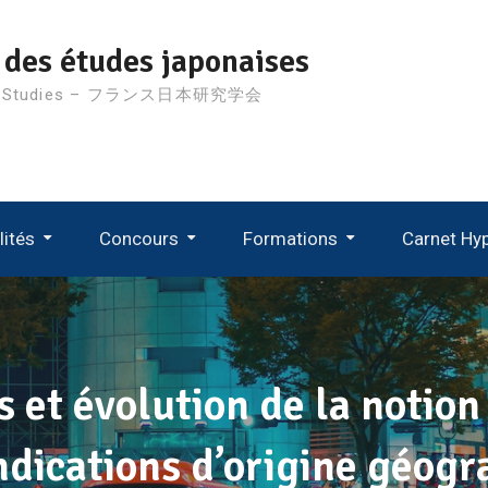
 des études japonaises
nese Studies – フランス日本研究学会
lités
Concours
Formations
Carnet Hy
D’étude
Suivi Des Recrutements MCF 2024
Suivi Des Recrutements MCF 2023
Suivi Des Recrutements MCF 2022
Suivi Des Recrutements MCF 2021
 et évolution de la notion 
indications d’origine géog