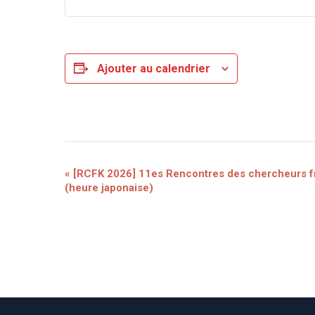
Ajouter au calendrier
Navigation
«
[RCFK 2026] 11es Rencontres des chercheurs f
(heure japonaise)
Évènement