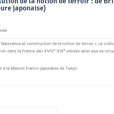
ution de la notion de terroir : de Br
eure japonaise)
anée.
Naissance et construction de la notion de terroir », ce collo
e
e
oir dans la France des XVIII
-XIX
siècles ainsi que sa circ
on à la Maison franco-japonaise de Tokyo.