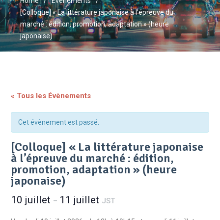
Home
Évènements
[Colloque] « La littérature japonaise à l’épreuve du
marché : édition, promotion, adaptation » (heure
japonaise)
« Tous les Évènements
Cet évènement est passé.
[Colloque] « La littérature japonaise
à l’épreuve du marché : édition,
promotion, adaptation » (heure
japonaise)
10 juillet
11 juillet
–
JST