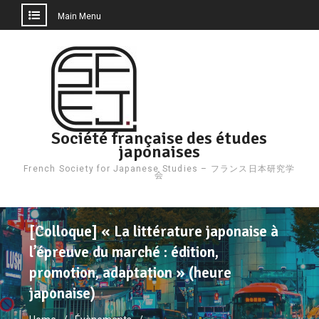
Main Menu
Skip
to
content
Société française des études
japonaises
French Society for Japanese Studies – フランス日本研究学
会
[Colloque] « La littérature japonaise à
l’épreuve du marché : édition,
promotion, adaptation » (heure
japonaise)