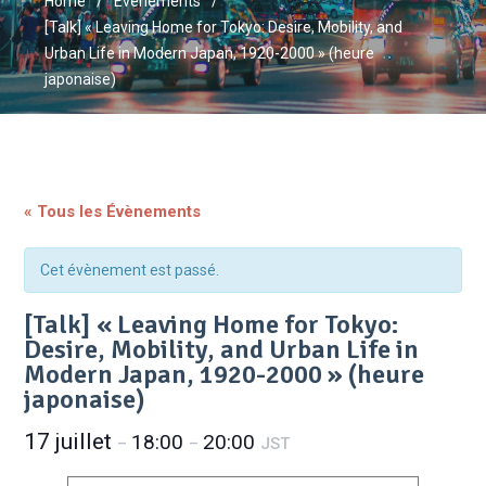
Home
Évènements
[Talk] « Leaving Home for Tokyo: Desire, Mobility, and
Urban Life in Modern Japan, 1920-2000 » (heure
japonaise)
« Tous les Évènements
Cet évènement est passé.
[Talk] « Leaving Home for Tokyo:
Desire, Mobility, and Urban Life in
Modern Japan, 1920-2000 » (heure
japonaise)
17 juillet
18:00
20:00
–
–
JST