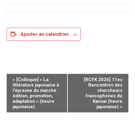
Ajouter au calendrier
Navigation
«
[Colloque] « La
[RCFK 2026] 11es
Évènement
littérature japonaise à
Rencontres des
l’épreuve du marché :
chercheurs
édition, promotion,
francophones du
adaptation » (heure
Kansai (heure
japonaise)
japonaise)
»