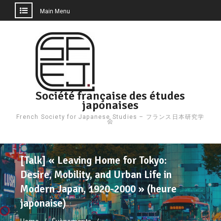
Main Menu
Skip
to
content
Société française des études
japonaises
French Society for Japanese Studies – フランス日本研究学
会
[Talk] « Leaving Home for Tokyo:
Desire, Mobility, and Urban Life in
Modern Japan, 1920-2000 » (heure
japonaise)