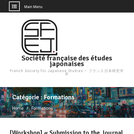
Main Menu
Skip
to
content
Société française des études
japonaises
French Society for Japanese Studies – フランス日本研究学
会
Catégorie :
Formations
Home
Formations
[Workshop] « Submission to the Journal