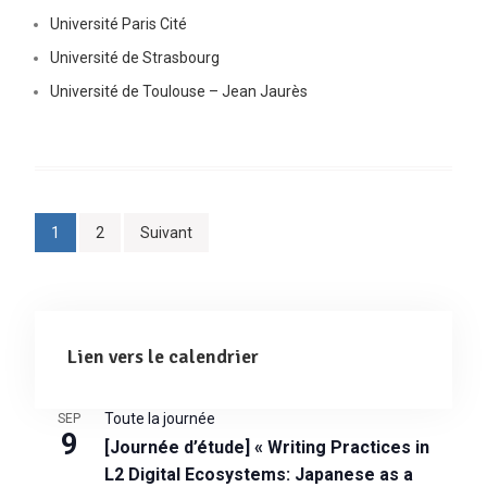
Université Paris Cité
Université de Strasbourg
Université de Toulouse – Jean Jaurès
Pagination
1
2
Suivant
des
publications
Lien vers le calendrier
Toute la journée
SEP
9
[Journée d’étude] « Writing Practices in
L2 Digital Ecosystems: Japanese as a