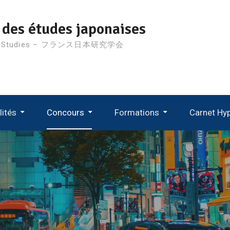
 des études japonaises
nese Studies – フランス日本研究学会
lités
Concours
Formations
Carnet Hy
D’étude
Suivi Des Recrutements MCF 2024
Suivi Des Recrutements MCF 2023
Suivi Des Recrutements MCF 2022
Suivi Des Recrutements MCF 2021