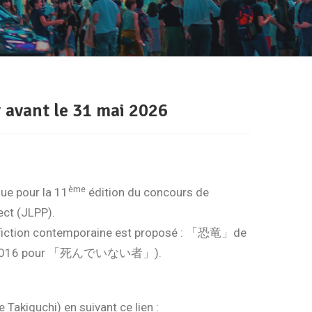
 avant le 31 mai 2026
ème
nue pour la 11
édition du concours de
ect (JLPP).
 de fiction contemporaine est proposé : 「恐竜」de
a en 2016 pour 「死んでいない者」).
e Takiguchi) en suivant ce lien :