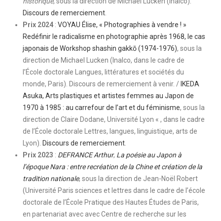
historique
, sous la direction de Michael Lucken (Inalco).
Discours de remerciement
.
Prix 2024
:
VOYAU Élise, « Photographies à vendre ! »
Redéfinir le radicalisme en photographie après 1968, le cas
japonais de Workshop shashin gakkō (1974-1976)
, sous la
direction de Michael Lucken (Inalco, dans le cadre de
l’École doctorale Langues, littératures et sociétés du
monde, Paris). Discours de remerciement à venir. /
IKEDA
Asuka, Arts plastiques et artistes femmes au Japon de
1970 à 1985 : au carrefour de l’art et du féminisme
, sous la
direction de Claire Dodane, Université Lyon « , dans le cadre
de l’École doctorale Lettres, langues, linguistique, arts de
Lyon).
Discours de remerciement
.
Prix 2023
:
DEFRANCE Arthur
,
La poésie au Japon à
l’époque Nara : entre recréation de la Chine et création de la
tradition nationale
, sous la direction de Jean-Noël Robert
(Université Paris sciences et lettres dans le cadre de l’école
doctorale de l’École Pratique des Hautes Études de Paris,
en partenariat avec avec Centre de recherche sur les