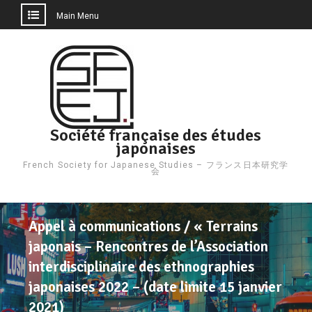
Main Menu
Skip
to
content
Société française des études
japonaises
French Society for Japanese Studies – フランス日本研究学
会
Appel à communications / « Terrains
japonais – Rencontres de l’Association
interdisciplinaire des ethnographies
japonaises 2022 – (date limite 15 janvier
2021)