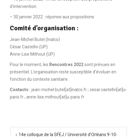
d’intervention
– 30 janvier 2022 : réponse aux propositions
Comité d
’organisation :
Jean-Michel Butel (Inalco)
César Castellvi (UP)
Anne-Lise Mithout (UP)
Pour le moment, les
Rencontres 2022
sont prévues en
présentiel. L’organisation reste susceptible d’évoluer en
fonction du contexte sanitaire.
Contacts :
jean-michel.butel[at]inalco.fr ; cesar.castellvi[at]u-
paris.fr ; anne-lise.mithout[at]u-paris.fr
Navigation
de
14e colloque de la SFEJ / Université d’Orléans 9-10-