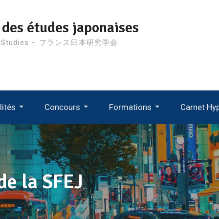
 des études japonaises
nese Studies – フランス日本研究学会
lités
Concours
Formations
Carnet Hy
D’étude
Suivi Des Recrutements MCF 2024
Suivi Des Recrutements MCF 2023
Suivi Des Recrutements MCF 2022
Suivi Des Recrutements MCF 2021
e la SFEJ