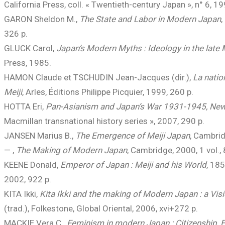
California Press, coll. « Twentieth-century Japan », n° 6, 19
GARON Sheldon M.,
The State and Labor in Modern Japan
,
326 p.
GLUCK Carol,
Japan’s Modern Myths : Ideology in the late M
Press, 1985.
HAMON Claude et TSCHUDIN Jean-Jacques (dir.),
La natio
Meiji
, Arles, Éditions Philippe Picquier, 1999, 260 p.
HOTTA Eri,
Pan-Asianism and Japan’s War 1931-1945, New 
Macmillan transnational history series », 2007, 290 p.
JANSEN Marius B.,
The Emergence of Meiji Japan
, Cambrid
— ,
The Making of Modern Japan
, Cambridge, 2000, 1 vol., 
KEENE Donald,
Emperor of Japan : Meiji and his World
, 18
2002, 922 p.
KITA Ikki,
Kita Ikki and the making of Modern Japan : a Vis
(trad.), Folkestone, Global Oriental, 2006, xvi+272 p.
MACKIE Vera C.,
Feminism in modern Japan : Citizenship,