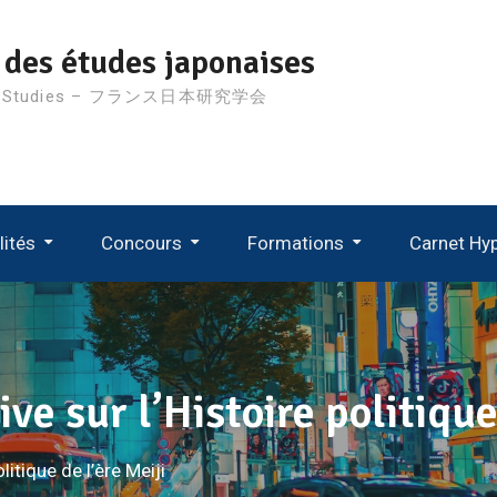
 des études japonaises
nese Studies – フランス日本研究学会
lités
Concours
Formations
Carnet Hy
D’étude
Suivi Des Recrutements MCF 2024
Suivi Des Recrutements MCF 2023
Suivi Des Recrutements MCF 2022
Suivi Des Recrutements MCF 2021
ve sur l’Histoire politique
litique de l’ère Meiji