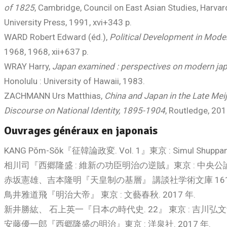
of 1825
, Cambridge, Council on East Asian Studies, Harvard
University Press, 1991, xvi+343 p.
WARD Robert Edward (éd.),
Political Development in Mode
1968, 1968, xii+637 p.
WRAY Harry,
Japan examined : perspectives on modern jap
Honolulu : University of Hawaii, 1983.
ZACHMANN Urs Matthias,
China and Japan in the Late Meij
Discourse on National Identity, 1895-1904
, Routledge, 201
Ouvrages généraux en japonais
KANG Pŏm-Sŏk『征韓論政変. Vol. 1』東京 : Simul Shuppank
相川司『西郷隆盛 : 維新の功臣明治の逆賊』東京 : 中央公論新社
赤坂憲雄、吉本隆明『天皇制の基層』 講談社学術文庫 1617. 東京
鳥井雅道飛『明治大帝』 東京 : 文藝春秋. 2017 年.
新井勝紘、 石上英一『日本の時代史. 22』 東京 : 吉川弘文館.
安藤優一郎『西郷隆盛の明治』東京 : 洋泉社. 2017 年.