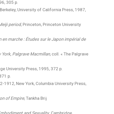
96, 305 p.
 Berkeley, University of California Press, 1987,
eiji period
, Princeton, Princeton University
n en marche : Études sur le Japon impérial de
York, Palgrave Macmillan
, coll. « The Palgrave
ge University Press, 1995, 372 p.
871 p.
52-1912, New York, Columbia University Press,
ion of Empire
, Tankha Brij
 Embodiment and Sexuality
. Cambridge,