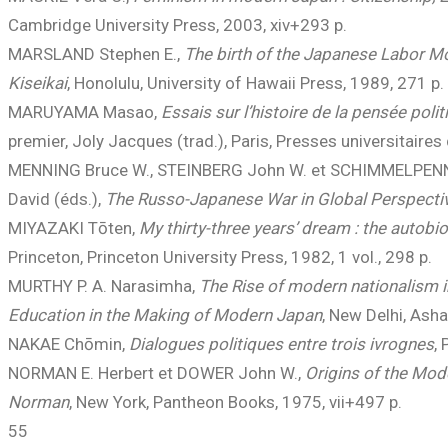
Cambridge University Press, 2003, xiv+293 p.
MARSLAND Stephen E.,
The birth of the Japanese Labor M
Kiseikai
, Honolulu, University of Hawaii Press, 1989, 271 p.
MARUYAMA Masao,
Essais sur l’histoire de la pensée poli
premier, Joly Jacques (trad.), Paris, Presses universitaires
MENNING Bruce W., STEINBERG John W. et SCHIMMELPEN
David (éds.),
The Russo-Japanese War in Global Perspectiv
MIYAZAKI Tōten,
My thirty-three years’ dream : the autob
Princeton, Princeton University Press, 1982, 1 vol., 298 p.
MURTHY P. A. Narasimha,
The Rise of modern nationalism in
Education in the Making of Modern Japan
, New Delhi, Asha
NAKAE Chōmin,
Dialogues politiques entre trois ivrognes
,
NORMAN E. Herbert et DOWER John W.,
Origins of the Mode
Norman
, New York, Pantheon Books, 1975, vii+497 p.
55