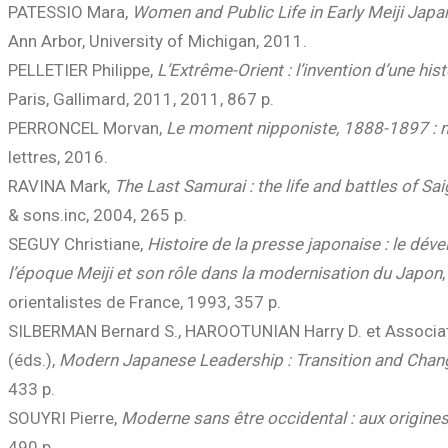
PATESSIO Mara,
Women and Public Life in Early Meiji Jap
Ann Arbor, University of Michigan, 2011.
PELLETIER Philippe,
L’Extrême-Orient : l’invention d’une his
Paris, Gallimard, 2011, 2011, 867 p.
PERRONCEL Morvan,
Le moment nipponiste, 1888-1897 : na
lettres, 2016.
RAVINA Mark,
The Last Samurai : the life and battles of S
& sons.inc, 2004, 265 p.
SEGUY Christiane,
Histoire de la presse japonaise : le dév
l’époque Meiji et son rôle dans la modernisation du Japon
orientalistes de France, 1993, 357 p.
SILBERMAN Bernard S., HAROOTUNIAN Harry D. et Associat
(éds.),
Modern Japanese Leadership : Transition and Chan
433 p.
SOUYRI Pierre,
Moderne sans être occidental : aux origines
490 p.