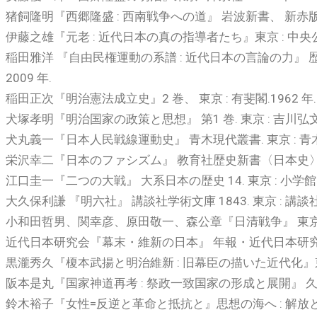
猪飼隆明『西郷隆盛 : 西南戦争への道』 岩波新書、 新赤版 231.
伊藤之雄『元老 : 近代日本の真の指導者たち』東京 : 中央公論新
稲田雅洋 『自由民権運動の系譜 : 近代日本の言論の力』 歴史
2009 年.
稲田正次『明治憲法成立史』2 巻、 東京 : 有斐閣.1962 年.
犬塚孝明『明治国家の政策と思想』 第1 巻. 東京 : 吉川弘文館.
犬丸義一『日本人民戦線運動史』 青木現代叢書. 東京 : 青木書店
栄沢幸二『日本のファシズム』 教育社歴史新書〈日本史〉 148、
江口圭一『二つの大戦』 大系日本の歴史 14. 東京 : 小学館. 1
大久保利謙 『明六社』 講談社学術文庫 1843. 東京 : 講談社. 
小和田哲男、関幸彦、原田敬一、森公章『日清戦争』 東京 : 吉
近代日本研究会『幕末・維新の日本』 年報・近代日本研究 3. 東
黒瀧秀久『榎本武揚と明治維新 : 旧幕臣の描いた近代化』東京 :
阪本是丸『国家神道再考 : 祭政一致国家の形成と展開』 久伊豆神社
鈴木裕子『女性=反逆と革命と抵抗と』思想の海へ : 解放と変革