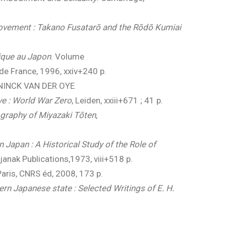
ovement : Takano Fusatarō and the Rōdō Kumiai
tique au Japon
. Volume
 de France, 1996, xxiv+240 p.
NINCK VAN DER OYE
e : World War Zero
, Leiden, xxiii+671 ; 41 p.
iography of Miyazaki Tōten
,
 Japan : A Historical Study of the Role of
janak Publications,1973, viii+518 p.
 Paris, CNRS éd, 2008, 173 p.
rn Japanese state : Selected Writings of E. H.