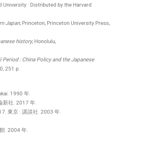
 University : Distributed by the Harvard
rn Japan
, Princeton, Princeton University Press,
anese history
, Honolulu,
i Period : China Policy and the Japanese
0, 251 p.
ai. 1990 年.
. 2017 年.
 : 講談社. 2003 年.
 2004 年.