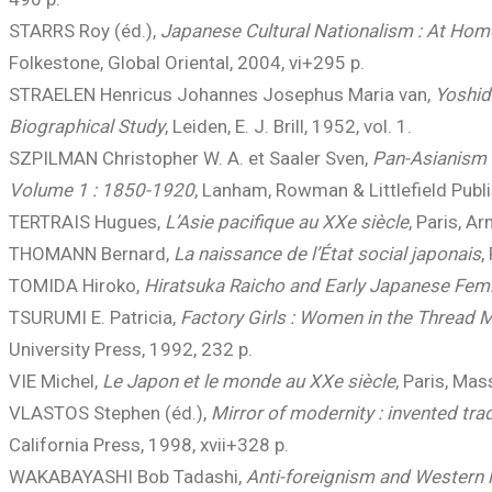
STARRS Roy (éd.),
Japanese Cultural Nationalism : At Home
Folkestone, Global Oriental, 2004, vi+295 p.
STRAELEN Henricus Johannes Josephus Maria van,
Yoshida
Biographical Study
, Leiden, E. J. Brill, 1952, vol. 1.
SZPILMAN Christopher W. A. et Saaler Sven,
Pan-Asianism 
Volume 1 : 1850-1920
, Lanham, Rowman & Littlefield Publis
TERTRAIS Hugues,
L’Asie pacifique au XXe siècle
, Paris, A
THOMANN Bernard,
La naissance de l’État social japonais
,
TOMIDA Hiroko,
Hiratsuka Raicho and Early Japanese Fem
TSURUMI E. Patricia,
Factory Girls : Women in the Thread Mi
University Press, 1992, 232 p.
VIE Michel,
Le Japon et le monde au XXe siècle
, Paris, Ma
VLASTOS Stephen (éd.),
Mirror of modernity : invented tr
California Press, 1998, xvii+328 p.
WAKABAYASHI Bob Tadashi,
Anti-foreignism and Western 