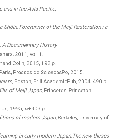
 and in the Asia Pacific
,
 Shōin, Forerunner of the Meiji Restoration : a
: A Documentary History,
hers, 2011, vol. 1.
rmand Colin, 2015, 192 p.
 Paris, Presses de SciencesPo, 2015.
inism
, Boston, Brill AcademicPub, 2004, 490 p.
lls of Meiji Japan
, Princeton, Princeton
sson, 1995, xi+303 p.
aditions of modern Japan
, Berkeley, University of
learning in early-modern Japan:The new theses