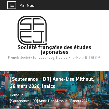
Main Menu
Skip
to
content
Société française des études
japonaises
French Society for Japanese Studies – フランス日本研究学
会
[Soutenance HDR] Anne-Lise Mithout,
28 mars 2026, Inalco
Home
[Soutenance HDR] Anne-Lise Mithout, 28 mars 2026,
Inalco