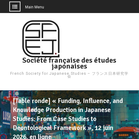
Main Menu
Skip
to
content
Société française des études
japonaises
French Society for Japanese Studies – フランス日本研究学
会
[Table ronde] « Funding, Influence, and
Knowledge Production in Japanese
Studies: From Case Studies to
Deontological Framework », 12 juin
2026, en ligne