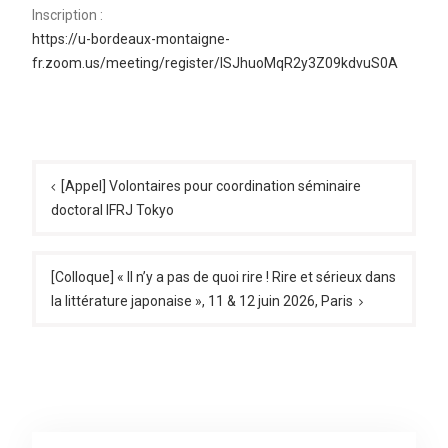
Inscription :
https://u-bordeaux-montaigne-
fr.zoom.us/meeting/register/lSJhuoMqR2y3Z09kdvuS0A
Navigation
de
[Appel] Volontaires pour coordination séminaire
doctoral IFRJ Tokyo
l’article
[Colloque] « Il n’y a pas de quoi rire ! Rire et sérieux dans
la littérature japonaise », 11 & 12 juin 2026, Paris