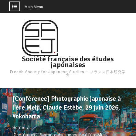
Main Menu
Skip
to
content
Société française des études
japonaises
French Society for Japanese Studies – フランス日本研究学
会
[Conférence] Photographie japonaise à
l’ère Meiji, Claude Estèbe, 29 juin 2026,
Yokohama
Home
[Conférence] Photographie japonaise à l’ère Meiji,