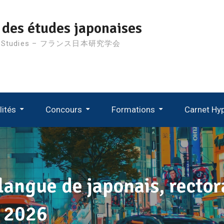
 des études japonaises
nese Studies – フランス日本研究学会
lités
Concours
Formations
Carnet Hy
D’étude
Suivi Des Recrutements MCF 2024
Suivi Des Recrutements MCF 2023
Suivi Des Recrutements MCF 2022
Suivi Des Recrutements MCF 2021
langue de japonais, rector
e 2026