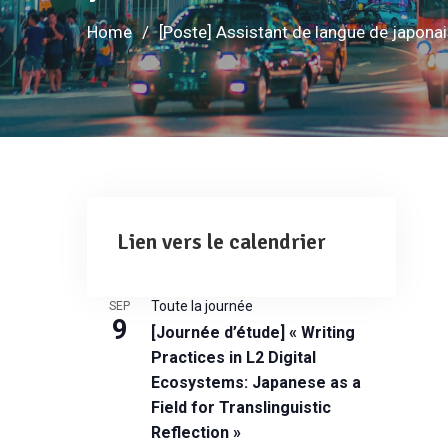
Home
[Poste] Assistant de langue de japonai
Lien vers le calendrier
Toute la journée
SEP
9
[Journée d’étude] « Writing
Practices in L2 Digital
Ecosystems: Japanese as a
Field for Translinguistic
Reflection »