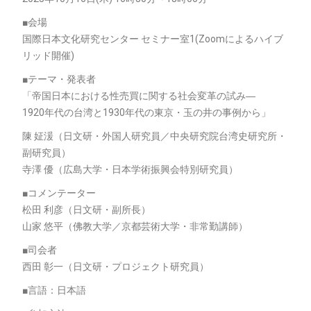
■会場
国際日本文化研究センター セミナー室1(Zoomによるハイブ
リッド開催)
■テーマ・発表者
「帝国日本における性売買に関する社会変革の試み―
1920年代の台湾と1930年代の東京・玉の井の事例から」
陳 姃湲（日文研・外国人研究員／中央研究院台湾史研究所・
副研究員）
寺澤 優（広島大学・日本学術振興会特別研究員）
■コメンテーター
松田 利彦（日文研・副所長）
山家 悠平（佛教大学／京都芸術大学・非常勤講師）
■司会者
西田 彰一（日文研・プロジェクト研究員）
■言語：日本語