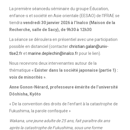
La première séancedu séminaire du groupe Éducation,
enfance-s et société en Asie orientale (EESAO) de l’IFRAE se
tiendra
vendredi 30 janvier 2026 à l’Inalco (Maison de la
Recherche, salle de Sacy), de 9h30 à 12h30
.
La séance se déroulera en présentiel avec une participation
possible en distanciel (contacter
christian.galan@univ-
tlse2.fr
et
marine.deplechin@inalco.fr
pour le lien).
Nous recevrons deux intervenantes autour de la
thématique
« Exister dans la société japonaise (partie 1) :
voix de minorités »
.
Anne Gonon-Nérard, professeure émérite de l’université
Dôshisha, Kyôto
« De la convention des droits de l’enfant à la catastrophe de
Fukushima, la parole confisquée »
Wakana, une jeune adulte de 25 ans, fait paraître dix ans
après la catastrophe de Fukushima, sous une forme