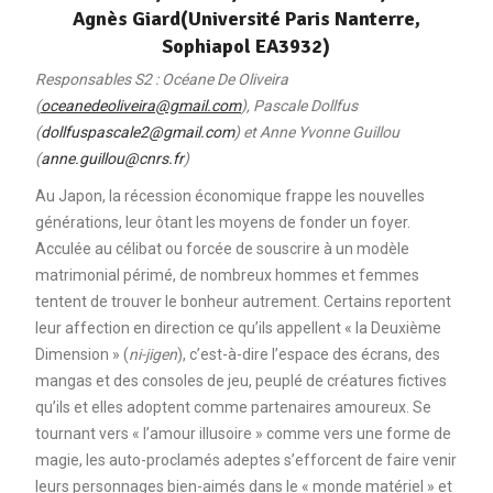
Agnès Giard(Université Paris Nanterre,
Sophiapol EA3932)
Responsables S2 : Océane De Oliveira
(
oceanedeoliveira@gmail.com
), Pascale Dollfus
(
dollfuspascale2@gmail.com
) et Anne Yvonne Guillou
(
anne.guillou@cnrs.fr
)
Au Japon, la récession économique frappe les nouvelles
générations, leur ôtant les moyens de fonder un foyer.
Acculée au célibat ou forcée de souscrire à un modèle
matrimonial périmé, de nombreux hommes et femmes
tentent de trouver le bonheur autrement. Certains reportent
leur affection en direction ce qu’ils appellent « la Deuxième
Dimension » (
ni-jigen
), c’est-à-dire l’espace des écrans, des
mangas et des consoles de jeu, peuplé de créatures fictives
qu’ils et elles adoptent comme partenaires amoureux. Se
tournant vers « l’amour illusoire » comme vers une forme de
magie, les auto-proclamés adeptes s’efforcent de faire venir
leurs personnages bien-aimés dans le « monde matériel » et