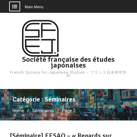
Main Menu
Skip
to
content
Société française des études
japonaises
French Society for Japanese Studies – フランス日本研究学
会
Catégorie :
Séminaires
Home
Séminaires
Page 2
[Séminaire] EESAO – « Regards sur